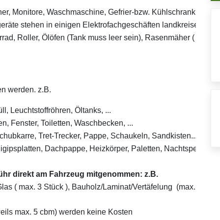
r, Monitore, Waschmaschine, Gefrier-bzw. Kühlschrank ( leer ), 
ogeräte stehen in einigen Elektrofachgeschäften landkreiseige
ad, Roller, Ölöfen (Tank muss leer sein), Rasenmäher ( ohne Betr
enommen werden. z.B.
l, Leuchtstoffröhren, Öltanks, ...
 Fenster, Toiletten, Waschbecken, ...
chubkarre, Tret-Trecker, Pappe, Schaukeln, Sandkisten...
igipsplatten, Dachpappe, Heizkörper, Paletten, Nachtspeicheröfe
hr direkt am Fahrzeug mitgenommen: z.B.
as ( max. 3 Stück ), Bauholz/Laminat/Vertäfelung (max. 1 cbm), K
eweils max. 5 cbm) werden keine Kosten