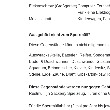
Elektroschrott: (Großgeräte)
Computer, Fernsehe
Für kleine Elektr
Metallschrott
Kinderwagen, Fahrr
Was gehört nicht zum Sperrmüll?
Diese Gegenstände können nicht mitg
Autowracks /-teile, Batterien, Reifen, Sondermül
Bade- & Duschwannen, Duschwände, Glastüren,
Aquarium, Betonmischer, Klavier, Kindersitz, S
Steine, Erde, Zäune, Draht, Gipskarton- bzw. R
Diese Gegenstände werden nur gegen Gebü
Restmüll (in Säcken)/ Spielzeug, Türen ohne Gl
Für die Sperrmüllabfuhr (2 mal pro Jahr bis j