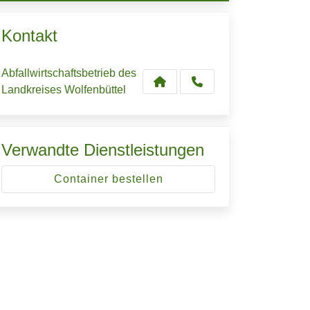
Elektrorasenmäher, Radiator, ...
Kontakt
ne Sammeltonnen mit orangen Deckel zur Verfügung !
iebsstoffe ), Spüle, ...
Abfallwirtschaftsbetrieb des
Landkreises Wolfenbüttel
Verwandte Dienstleistungen
Container bestellen
n, ...
leintierställe, Terrarium, ...