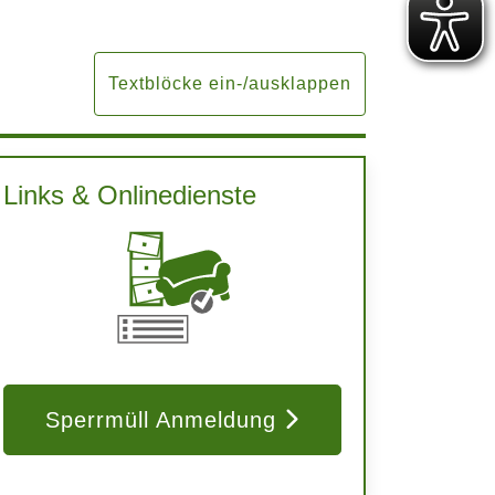
Textblöcke ein-/ausklappen
Links & Onlinedienste
tonne passen, z.B.
 Wäschekorb, Küchenarbeitsplatte, Spiegel,...
Sperrmüll Anmeldung