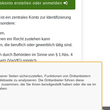
konto erstellen oder anmelden
t ein zentrales Konto zur Identifizierung
esondere:
en,
nen ein Recht zustehen kann
, die beruflich oder gewerblich tätig sind.
h durch Behörden im Sinne von § 1 Abs. 4
etz (VwVfG) möglich.
erer Seiten sicherzustellen, Funktionen von Drittanbietern
ebseite zu analysieren. Die Drittanbieter führen diese
 zusammen, die Sie ihnen bereitgestellt haben oder die sie im
aben.