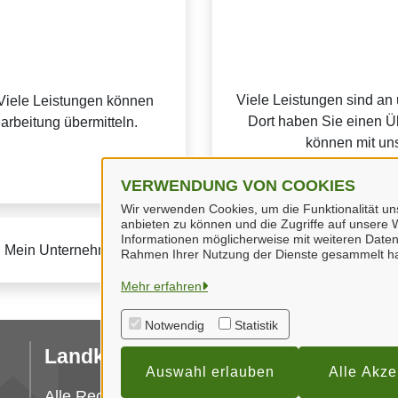
Viele Leistungen sind an
Viele Leistungen können
Dort haben Sie einen Üb
earbeitung übermitteln.
können mit uns
VERWENDUNG VON COOKIES
Wir verwenden Cookies, um die Funktionalität uns
anbieten zu können und die Zugriffe auf unsere W
Informationen möglicherweise mit weiteren Daten
u Mein Unternehmenskonto finden Sie auf der
FAQ-Seite von M
Rahmen Ihrer Nutzung der Dienste gesammelt h
Mehr erfahren
Notwendig
Statistik
Landkreis Wolfenbüttel
I
Auswahl erlauben
Alle Akze
Da
Alle Rechte vorbehalten